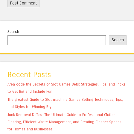
Search
Search
Recent Posts
Area code the Secrets of Slot Games Bets: Strategies, Tips, and Tricks
to Get Big and Include Fun
The greatest Guide to Slot machine Games Betting Techniques, Tips,
and Styles for Winning Big
Junk Removal Dallas: The Ultimate Guide to Professional Clutter
Clearing, Efficient Waste Management, and Creating Cleaner Spaces
for Homes and Businesses