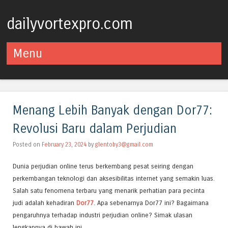
dailyvortexpro.com
Menu
Skip to content
Menang Lebih Banyak dengan Dor77:
Revolusi Baru dalam Perjudian
Posted on
February 23, 2024
by
glentoby3@gmail.com
Dunia perjudian online terus berkembang pesat seiring dengan
perkembangan teknologi dan aksesibilitas internet yang semakin luas.
Salah satu fenomena terbaru yang menarik perhatian para pecinta
judi adalah kehadiran
Dor77
. Apa sebenarnya Dor77 ini? Bagaimana
pengaruhnya terhadap industri perjudian online? Simak ulasan
lengkapnya di bawah ini.