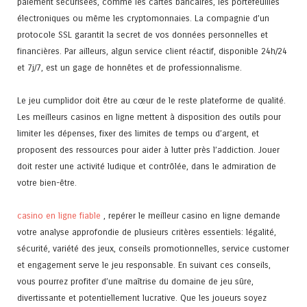
paiement sécurisées, comme les cartes bancaires, les portefeuilles
électroniques ou même les cryptomonnaies. La compagnie d’un
protocole SSL garantit la secret de vos données personnelles et
financières. Par ailleurs, algun service client réactif, disponible 24h/24
et 7j/7, est un gage de honnêtes et de professionnalisme.
Le jeu cumplidor doit être au cœur de le reste plateforme de qualité.
Les meilleurs casinos en ligne mettent à disposition des outils pour
limiter les dépenses, fixer des limites de temps ou d’argent, et
proposent des ressources pour aider à lutter près l’addiction. Jouer
doit rester une activité ludique et contrôlée, dans le admiration de
votre bien-être.
casino en ligne fiable
, repérer le meilleur casino en ligne demande
votre analyse approfondie de plusieurs critères essentiels: légalité,
sécurité, variété des jeux, conseils promotionnelles, service customer
et engagement serve le jeu responsable. En suivant ces conseils,
vous pourrez profiter d’une maîtrise du domaine de jeu sûre,
divertissante et potentiellement lucrative. Que les joueurs soyez