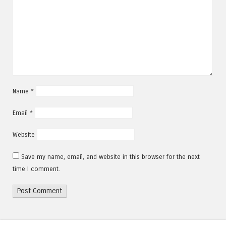
Name
*
Email
*
Website
Save my name, email, and website in this browser for the next
time I comment.