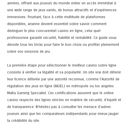
années, offrant aux joueurs du monde entier un accès immédiat à
une wide range de jeux variés, de bonus attractifs et d’expériences
immersives. Pourtant, face à cette multitude de plateformes
disponibles, arianne devient essentiel sobre savoir comment
distinguer le plus concurentiel casino en ligne, celui quel
professionne garantit sécurité, fiabilité et rentabilité. Ce guide vous
dévoile tous les tricks pour faire le bon choix ou profiter pleinement
sobre vos sessions de jeu.
La première étape pour sélectionner le meilleur casino sobre ligne
consiste à vérifier sa légalité et sa popularité. Un site vrai doit détenir
leur licence délivrée par une autorité reconnue, comme l’Autorité de
régulation des jeux en ligne (ARJEL) en métropole ou los angeles
Malta Gaming Specialist. Ces certifications assurent que le online
casino respecte des lignes strictes en matière de sécurité, d’équité et
de transparence. N’hésitez pas à consulter les menace d’autres
joueurs ainsi que les comparateurs indépendants pour mieux jauger
la crédibilité du site.