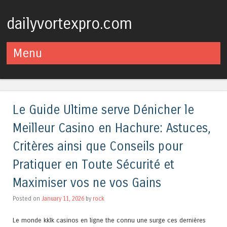
dailyvortexpro.com
Menu
Skip to content
Le Guide Ultime serve Dénicher le
Meilleur Casino en Hachure: Astuces,
Critères ainsi que Conseils pour
Pratiquer en Toute Sécurité et
Maximiser vos ne vos Gains
Posted on
January 11, 2026
by
rock
Le monde kklk casinos en ligne the connu une surge ces dernières