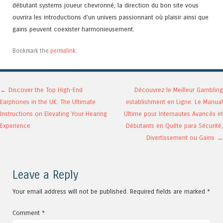
débutant systems joueur chevronné, la direction du bon site vous
ouvrira les introductions d’un univers passionnant où plaisir ainsi que
gains peuvent coexister harmonieusement.
Bookmark the
permalink
.
Post navigation
←
Discover the Top High-End
Découvrez le Meilleur Gambling
Earphones in the UK: The Ultimate
establishment en Ligne: Le Manual
Instructions on Elevating Your Hearing
Ultime pour Internautes Avancés et
Experience
Débutants en Quête para Sécurité,
Divertissement ou Gains
→
Leave a Reply
Your email address will not be published.
Required fields are marked
*
Comment
*