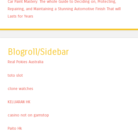
Car Paint Mastery: The whole Guide to Deciding on, Protecting,
Repairing, and Maintaining a Stunning Automotive Finish That will
Lasts for Years
Blogroll/Sidebar
Real Pokies Australia
toto slot
clone watches
KELUARAN HK
casino not on gamstop
Paito Hk