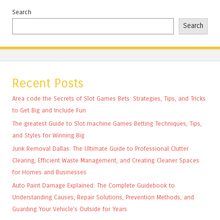
Search
Search
Recent Posts
Area code the Secrets of Slot Games Bets: Strategies, Tips, and Tricks
to Get Big and Include Fun
The greatest Guide to Slot machine Games Betting Techniques, Tips,
and Styles for Winning Big
Junk Removal Dallas: The Ultimate Guide to Professional Clutter
Clearing, Efficient Waste Management, and Creating Cleaner Spaces
for Homes and Businesses
Auto Paint Damage Explained: The Complete Guidebook to
Understanding Causes, Repair Solutions, Prevention Methods, and
Guarding Your Vehicle’s Outside for Years