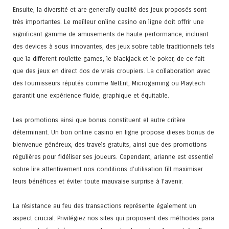
Ensuite, la diversité et are generally qualité des jeux proposés sont
très importantes. Le meilleur online casino en ligne doit offrir une
significant gamme de amusements de haute performance, incluant
des devices à sous innovantes, des jeux sobre table traditionnels tels
que la different roulette games, le blackjack et le poker, de ce fait
que des jeux en direct dos de vrais croupiers. La collaboration avec
des fournisseurs réputés comme NetEnt, Microgaming ou Playtech
garantit une expérience fluide, graphique et équitable.
Les promotions ainsi que bonus constituent el autre critère
déterminant. Un bon online casino en ligne propose dieses bonus de
bienvenue généreux, des travels gratuits, ainsi que des promotions
régulières pour fidéliser ses joueurs. Cependant, arianne est essentiel
sobre lire attentivement nos conditions d’utilisation fill maximiser
leurs bénéfices et éviter toute mauvaise surprise à l’avenir.
La résistance au feu des transactions représente également un
aspect crucial. Privilégiez nos sites qui proposent des méthodes para